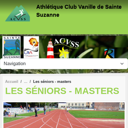
Panneau de gestion des cookies
Athlétique Club Vanille de Sainte
Suzanne
Accueil
Les séniors - masters
LES SÉNIORS - MASTERS